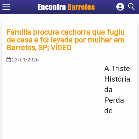
Encontra
Barretos
Cadastrar empresa
Fazer login
Família procura cachorra que fugiu
Criar conta
de casa e foi levada por mulher em
Barretos, SP; VÍDEO
22/01/2026
A Triste
História
da
Perda
de