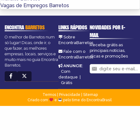
Vagas de Empregos Barretos
ENCONTRA
BARRETOS
LINKS RÁPIDOS
NOVIDADES POR E-
MAIL
O melhor de Barretos num
Sobre
só lugar! Dicas, onde ir, o
EncontraBarretos
Receba grátis as
que fazer, as melhores
principais notícias,
Fale com o
empresas, locais, serviços e
dicas e promoções
EncontraBarretos
muito mais no guia Encontra
Barretos.
ANUNCIE
:
Com
destaque
|
Grátis
Termos
|
Privacidade
|
Sitemap
Criado com
e
pelo time do EncontraBrasil