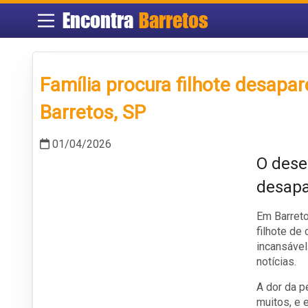
Encontra
Barretos
Família procura filhote desap
Barretos, SP
01/04/2026
O dese
desapa
Em Barreto
filhote de
incansável
notícias.
A dor da p
muitos, e 