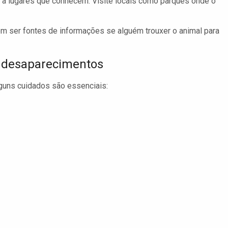
a lugares que conhecem. Visite locais como parques onde o
 ser fontes de informações se alguém trouxer o animal para
r desaparecimentos
lguns cuidados são essenciais: