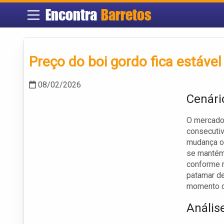
Encontra
Barretos
Preço do boi gordo fica estável
08/02/2026
Cenári
O mercado
consecutiv
mudança oc
se mantém 
conforme r
patamar de
momento d
Anális