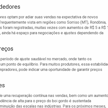
ndedores
ores optam por adiar suas vendas na expectativa de novos
é frequentemente vista em regiões como Sorriso (MT), Rondônia,
is foram registradas, muitas vezes com aumentos de R$ 5 a R$ 
e, ainda há espaço para negociações e ajustes dependendo da
Preços
 período de ajuste saudável no mercado, onde tanto os
 ponto de equilíbrio. Para muitos produtores, essa estabilid
ompradores, pode indicar uma oportunidade de garantir preços
es
de uma recuperação contínua nas vendas, bem como um aument
dência de alta para o preço do boi gordo é sustentada
iminuição das escalas nas indústrias. Para os próximos meses,