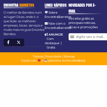
ENCONTRA
BARRETOS
LINKS RÁPIDOS
NOVIDADES POR E-
MAIL
O melhor de Barretos num
Sobre
só lugar! Dicas, onde ir, o
EncontraBarretos
Receba grátis as
que fazer, as melhores
principais notícias,
Fale com o
empresas, locais, serviços e
dicas e promoções
EncontraBarretos
muito mais no guia Encontra
Barretos.
ANUNCIE
:
Com
destaque
|
Grátis
Termos
|
Privacidade
|
Sitemap
Criado com
e
pelo time do EncontraBrasil