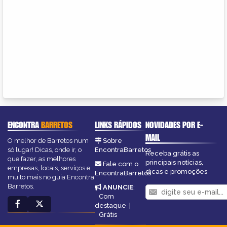
ENCONTRA
BARRETOS
LINKS RÁPIDOS
NOVIDADES POR E-
MAIL
O melhor de Barretos num
Sobre
só lugar! Dicas, onde ir, o
EncontraBarretos
Receba grátis as
que fazer, as melhores
principais notícias,
Fale com o
empresas, locais, serviços e
dicas e promoções
EncontraBarretos
muito mais no guia Encontra
Barretos.
ANUNCIE
:
Com
destaque
|
Grátis