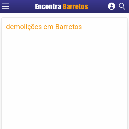
Encontra
Barretos
Cadastrar empresa
Fazer login
demolições em Barretos
Criar conta