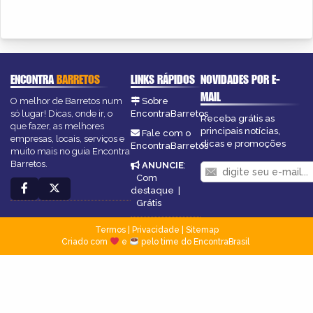
ENCONTRA
BARRETOS
LINKS RÁPIDOS
NOVIDADES POR E-
MAIL
O melhor de Barretos num
Sobre
só lugar! Dicas, onde ir, o
EncontraBarretos
Receba grátis as
que fazer, as melhores
principais notícias,
Fale com o
empresas, locais, serviços e
dicas e promoções
EncontraBarretos
muito mais no guia Encontra
Barretos.
ANUNCIE
:
Com
destaque
|
Grátis
Termos
|
Privacidade
|
Sitemap
Criado com
e
pelo time do EncontraBrasil