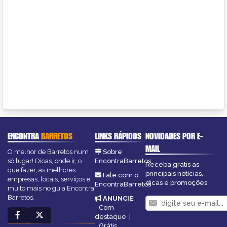
ENCONTRA
BARRETOS
LINKS RÁPIDOS
NOVIDADES POR E-
MAIL
O melhor de Barretos num
Sobre
só lugar! Dicas, onde ir, o
EncontraBarretos
Receba grátis as
que fazer, as melhores
principais notícias,
Fale com o
empresas, locais, serviços e
dicas e promoções
EncontraBarretos
muito mais no guia Encontra
Barretos.
ANUNCIE
:
Com
destaque
|
Grátis