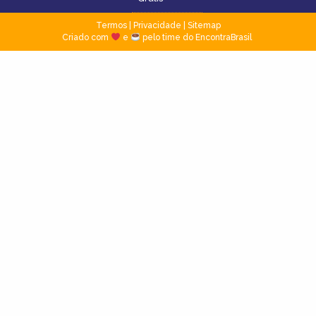
Termos
|
Privacidade
|
Sitemap
Criado com
e
pelo time do EncontraBrasil