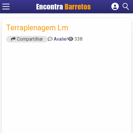
Encontra
Barretos
Cadastrar empresa
Fazer login
Terraplenagem Lm
Criar conta
Compartilhar
Avalie!
338