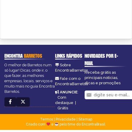
ENCONTRA
BARRETOS
LINKS RÁPIDOS
NOVIDADES POR E-
MAIL
O melhor de Barretos num
Sobre
só lugar! Dicas, onde ir, o
EncontraBarretos
Receba grátis as
que fazer, as melhores
principais notícias,
Fale com o
empresas, locais, serviços e
dicas e promoções
EncontraBarretos
muito mais no guia Encontra
Barretos.
ANUNCIE
:
Com
destaque
|
Grátis
Termos
|
Privacidade
|
Sitemap
Criado com
e
pelo time do EncontraBrasil