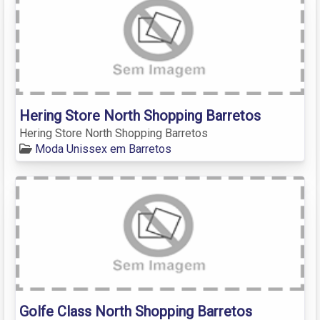
Hering Store North Shopping Barretos
Hering Store North Shopping Barretos
Moda Unissex em Barretos
Golfe Class North Shopping Barretos