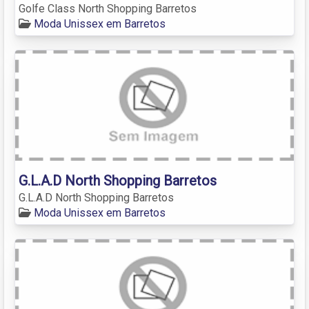
Golfe Class North Shopping Barretos
Moda Unissex em Barretos
G.L.A.D North Shopping Barretos
G.L.A.D North Shopping Barretos
Moda Unissex em Barretos