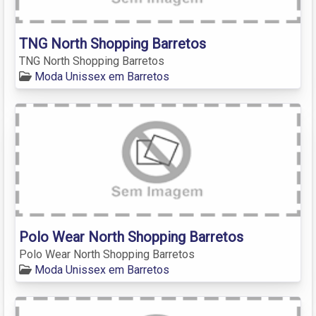
TNG North Shopping Barretos
TNG North Shopping Barretos
Moda Unissex em Barretos
Polo Wear North Shopping Barretos
Polo Wear North Shopping Barretos
Moda Unissex em Barretos