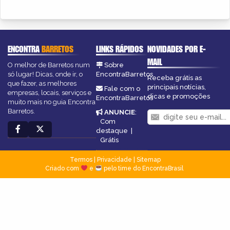
ENCONTRA
BARRETOS
LINKS RÁPIDOS
NOVIDADES POR E-
MAIL
O melhor de Barretos num
Sobre
só lugar! Dicas, onde ir, o
EncontraBarretos
Receba grátis as
que fazer, as melhores
principais notícias,
Fale com o
empresas, locais, serviços e
dicas e promoções
EncontraBarretos
muito mais no guia Encontra
Barretos.
ANUNCIE
:
Com
destaque
|
Grátis
Termos
|
Privacidade
|
Sitemap
Criado com
e
pelo time do EncontraBrasil