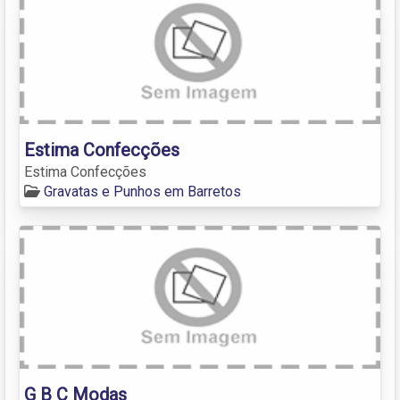
Estima Confecções
Estima Confecções
Gravatas e Punhos em Barretos
G B C Modas