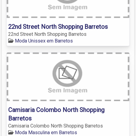
22nd Street North Shopping Barretos
22nd Street North Shopping Barretos
Moda Unissex em Barretos
Camisaria Colombo North Shopping
Barretos
Camisaria Colombo North Shopping Barretos
Moda Masculina em Barretos