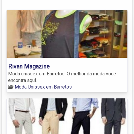
Rivan Magazine
Moda unissex em Barretos. O melhor da moda você
encontra aqui.
Moda Unissex em Barretos