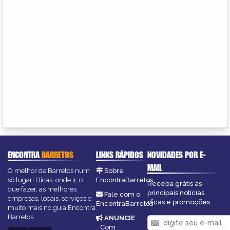
ENCONTRA
BARRETOS
LINKS RÁPIDOS
NOVIDADES POR E-
MAIL
O melhor de Barretos num
Sobre
só lugar! Dicas, onde ir, o
EncontraBarretos
Receba grátis as
que fazer, as melhores
principais notícias,
Fale com o
empresas, locais, serviços e
dicas e promoções
EncontraBarretos
muito mais no guia Encontra
Barretos.
ANUNCIE
:
Com