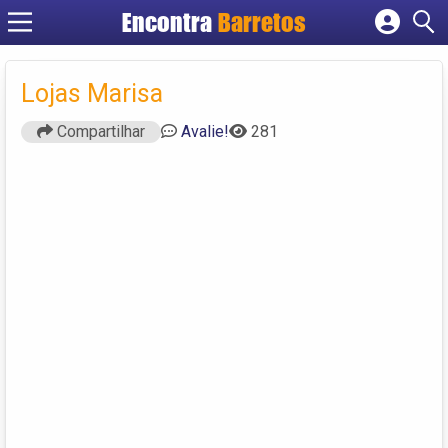
Encontra
Barretos
Cadastrar empresa
Fazer login
Lojas Marisa
Criar conta
Compartilhar
Avalie!
281