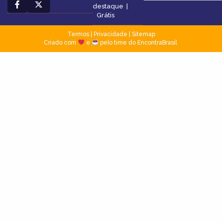
destaque
|
Grátis
Termos
|
Privacidade
|
Sitemap
Criado com
e
pelo time do EncontraBrasil