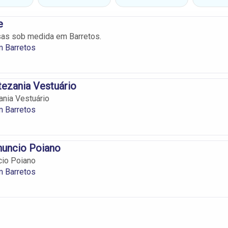
e
sas sob medida em Barretos.
m Barretos
rtezania Vestuário
ania Vestuário
m Barretos
nuncio Poiano
cio Poiano
m Barretos