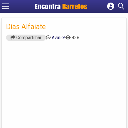
Encontra
Barretos
Cadastrar empresa
Fazer login
Dias Alfaiate
Criar conta
Compartilhar
Avalie!
438