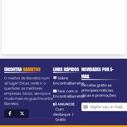
ENCONTRA
BARRETOS
LINKS RÁPIDOS
NOVIDADES POR E-
MAIL
O melhor de Barretos num
Sobre
só lugar! Dicas, onde ir, o
EncontraBarretos
Receba grátis as
que fazer, as melhores
principais notícias,
Fale com o
empresas, locais, serviços e
dicas e promoções
EncontraBarretos
muito mais no guia Encontra
Barretos.
ANUNCIE
:
Com
destaque
|
Grátis