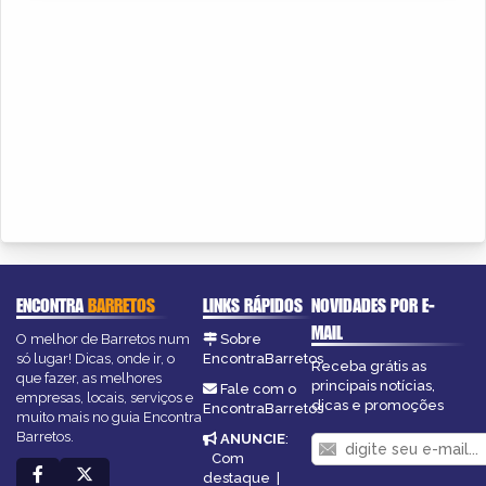
ENCONTRA
BARRETOS
LINKS RÁPIDOS
NOVIDADES POR E-
MAIL
O melhor de Barretos num
Sobre
só lugar! Dicas, onde ir, o
EncontraBarretos
Receba grátis as
que fazer, as melhores
principais notícias,
Fale com o
empresas, locais, serviços e
dicas e promoções
EncontraBarretos
muito mais no guia Encontra
Barretos.
ANUNCIE
:
Com
destaque
|