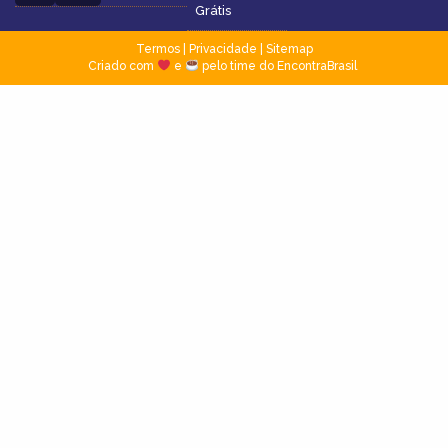
Grátis
Termos
|
Privacidade
|
Sitemap
Criado com
e
pelo time do EncontraBrasil