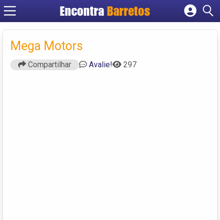
Encontra
Barretos
Cadastrar empresa
Fazer login
Mega Motors
Criar conta
Compartilhar
Avalie!
297