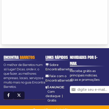
ENCONTRA
BARRETOS
LINKS RÁPIDOS
NOVIDADES POR E-
MAIL
O melhor de Barretos num
Sobre
só lugar! Dicas, onde ir, o
EncontraBarretos
Receba grátis as
que fazer, as melhores
principais notícias,
Fale com o
empresas, locais, serviços e
dicas e promoções
EncontraBarretos
muito mais no guia Encontra
Barretos.
ANUNCIE
:
Com
destaque
|
Grátis