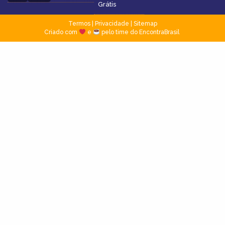
Grátis
Termos
|
Privacidade
|
Sitemap
Criado com
e
pelo time do EncontraBrasil