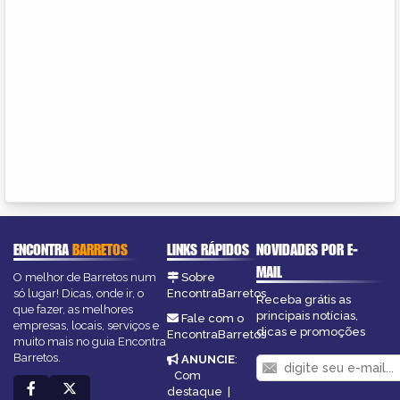
ENCONTRA
BARRETOS
LINKS RÁPIDOS
NOVIDADES POR E-
MAIL
O melhor de Barretos num
Sobre
só lugar! Dicas, onde ir, o
EncontraBarretos
Receba grátis as
que fazer, as melhores
principais notícias,
Fale com o
empresas, locais, serviços e
dicas e promoções
EncontraBarretos
muito mais no guia Encontra
Barretos.
ANUNCIE
:
Com
destaque
|