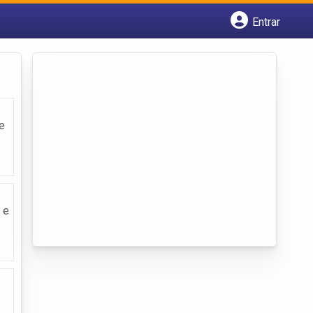
Entrar
Cadastrar empresa
Fazer login
Criar conta
e
 e