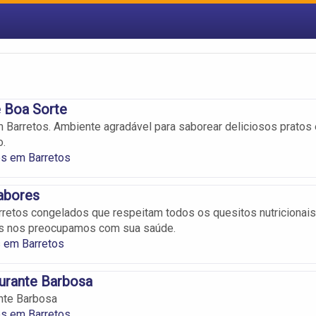
 Boa Sorte
 Barretos. Ambiente agradável para saborear deliciosos pratos 
o.
es em Barretos
abores
etos congelados que respeitam todos os quesitos nutricionais
ois nos preocupamos com sua saúde.
 em Barretos
urante Barbosa
nte Barbosa
es em Barretos