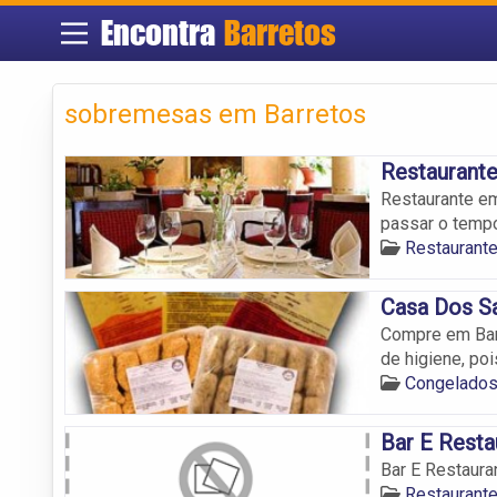
Encontra
Barretos
sobremesas em Barretos
Restaurante
Restaurante em
passar o temp
Restaurant
Casa Dos S
Compre em Barr
de higiene, p
Congelados
Bar E Resta
Bar E Restaura
Restaurant