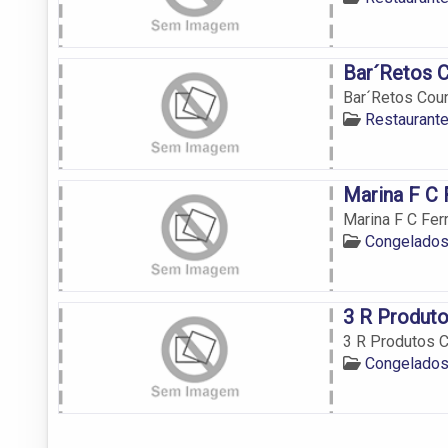
Bar´Retos C
Bar´Retos Coun
Restaurant
Marina F C 
Marina F C Ferr
Congelados
3 R Produto
3 R Produtos 
Congelados