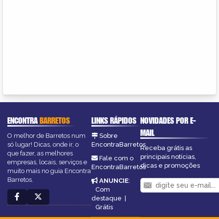
ENCONTRA
BARRETOS
LINKS RÁPIDOS
NOVIDADES POR E-
MAIL
O melhor de Barretos num
Sobre
só lugar! Dicas, onde ir, o
EncontraBarretos
Receba grátis as
que fazer, as melhores
principais notícias,
Fale com o
empresas, locais, serviços e
dicas e promoções
EncontraBarretos
muito mais no guia Encontra
Barretos.
ANUNCIE
:
Com
destaque
|
Grátis