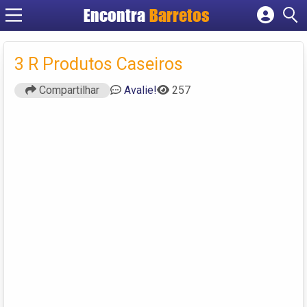
Encontra
Barretos
Cadastrar empresa
Fazer login
3 R Produtos Caseiros
Criar conta
Compartilhar
Avalie!
257