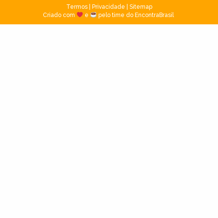
Termos
|
Privacidade
|
Sitemap
Criado com
e
pelo time do EncontraBrasil