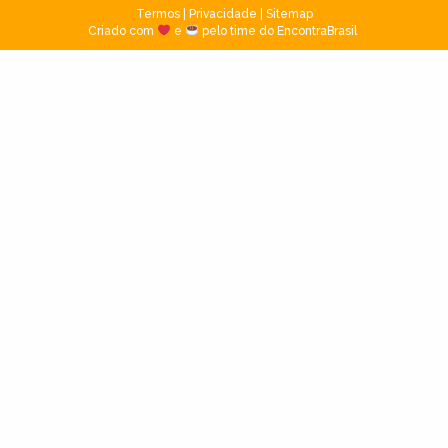
Termos
|
Privacidade
|
Sitemap
Criado com
e
pelo time do EncontraBrasil