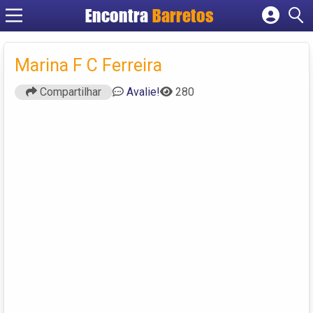
Encontra
Barretos
Cadastrar empresa
Fazer login
Marina F C Ferreira
Criar conta
Compartilhar
Avalie!
280