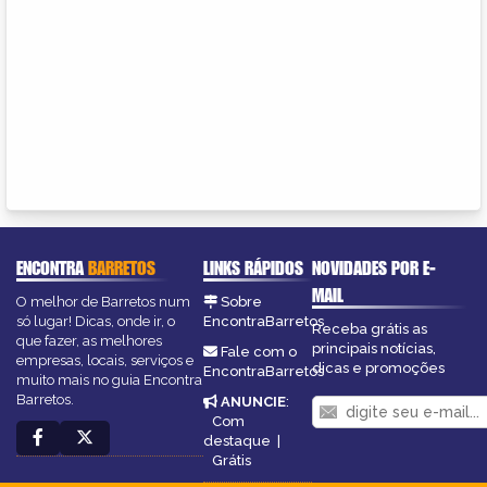
ENCONTRA
BARRETOS
LINKS RÁPIDOS
NOVIDADES POR E-
MAIL
O melhor de Barretos num
Sobre
só lugar! Dicas, onde ir, o
EncontraBarretos
Receba grátis as
que fazer, as melhores
principais notícias,
Fale com o
empresas, locais, serviços e
dicas e promoções
EncontraBarretos
muito mais no guia Encontra
Barretos.
ANUNCIE
:
Com
destaque
|
Grátis