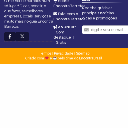
O melhor de Barretos num
Sobre
só lugar! Dicas, onde ir, o
EncontraBarretos
Receba grátis as
que fazer, as melhores
principais notícias,
Fale com o
empresas, locais, serviços e
dicas e promoções
EncontraBarretos
muito mais no guia Encontra
Barretos.
ANUNCIE
:
Com
destaque
|
Grátis
Termos
|
Privacidade
|
Sitemap
Criado com
e
pelo time do EncontraBrasil