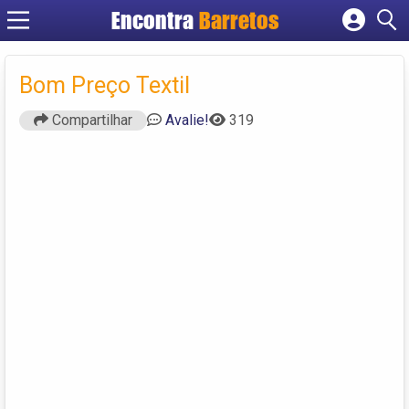
Encontra
Barretos
Cadastrar empresa
Fazer login
Bom Preço Textil
Criar conta
Compartilhar
Avalie!
319