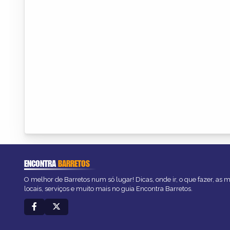
ENCONTRA
BARRETOS
O melhor de Barretos num só lugar! Dicas, onde ir, o que fazer, as
locais, serviços e muito mais no guia Encontra Barretos.