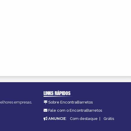
LINKS RÁPIDOS
 melhores empresas,
Sobre EncontraBarretos
Fale com o EncontraBarretos
ANUNCIE
:
Com destaque
|
Grátis