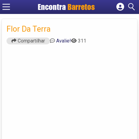
Encontra
Barretos
Cadastrar empresa
Fazer login
Flor Da Terra
Criar conta
Compartilhar
Avalie!
311