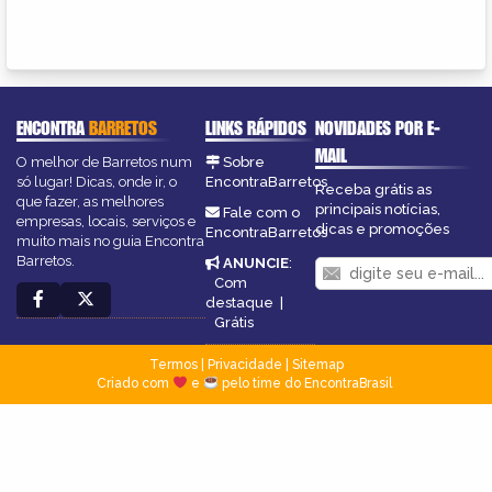
ENCONTRA
BARRETOS
LINKS RÁPIDOS
NOVIDADES POR E-
MAIL
O melhor de Barretos num
Sobre
só lugar! Dicas, onde ir, o
EncontraBarretos
Receba grátis as
que fazer, as melhores
principais notícias,
Fale com o
empresas, locais, serviços e
dicas e promoções
EncontraBarretos
muito mais no guia Encontra
Barretos.
ANUNCIE
:
Com
destaque
|
Grátis
Termos
|
Privacidade
|
Sitemap
Criado com
e
pelo time do EncontraBrasil