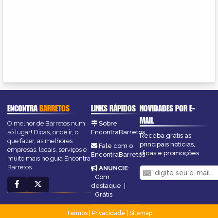
ENCONTRA
BARRETOS
LINKS RÁPIDOS
NOVIDADES POR E-
MAIL
O melhor de Barretos num
Sobre
só lugar! Dicas, onde ir, o
EncontraBarretos
Receba grátis as
que fazer, as melhores
principais notícias,
Fale com o
empresas, locais, serviços e
dicas e promoções
EncontraBarretos
muito mais no guia Encontra
Barretos.
ANUNCIE
:
Com
destaque
|
Grátis
Termos
|
Privacidade
|
Sitemap