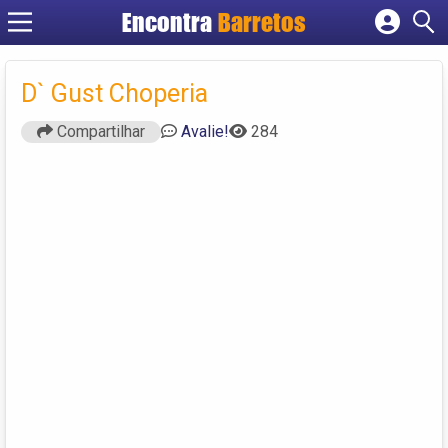
Encontra
Barretos
Cadastrar empresa
Fazer login
D` Gust Choperia
Criar conta
Compartilhar
Avalie!
284