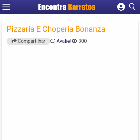
Encontra
Barretos
Cadastrar empresa
Fazer login
Pizzaria E Choperia Bonanza
Criar conta
Compartilhar
Avalie!
300