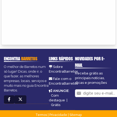
ENCONTRA
BARRETOS
LINKS RÁPIDOS
NOVIDADES POR E-
MAIL
O melhor de Barretos num
Sobre
só lugar! Dicas, onde ir, o
EncontraBarretos
Receba grátis as
que fazer, as melhores
principais notícias,
Fale com o
empresas, locais, serviços e
dicas e promoções
EncontraBarretos
muito mais no guia Encontra
Barretos.
ANUNCIE
:
Com
destaque
|
Grátis
Termos
|
Privacidade
|
Sitemap