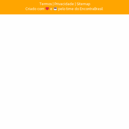
Termos
|
Privacidade
|
Sitemap
Criado com
e
pelo time do EncontraBrasil