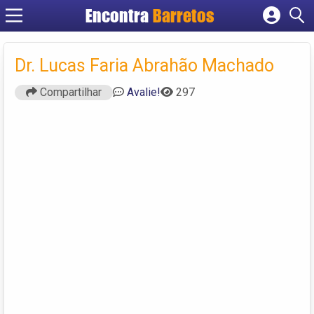
Encontra
Barretos
Cadastrar empresa
Fazer login
Dr. Lucas Faria Abrahão Machado
Criar conta
Compartilhar
Avalie!
297