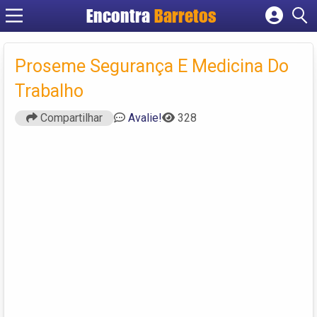
Encontra
Barretos
Cadastrar empresa
Fazer login
Proseme Segurança E Medicina Do
Criar conta
Trabalho
Compartilhar
Avalie!
328