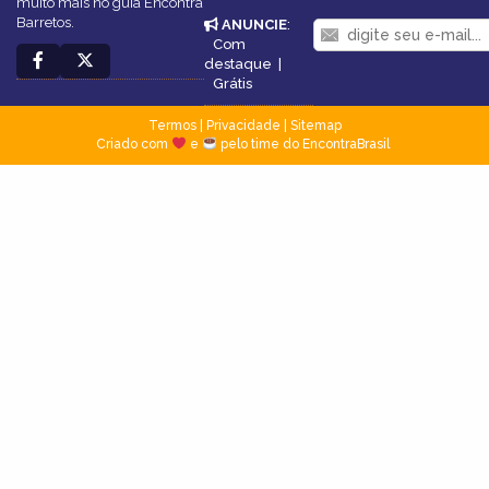
muito mais no guia Encontra
Barretos.
ANUNCIE
:
Com
destaque
|
Grátis
Termos
|
Privacidade
|
Sitemap
Criado com
e
pelo time do EncontraBrasil