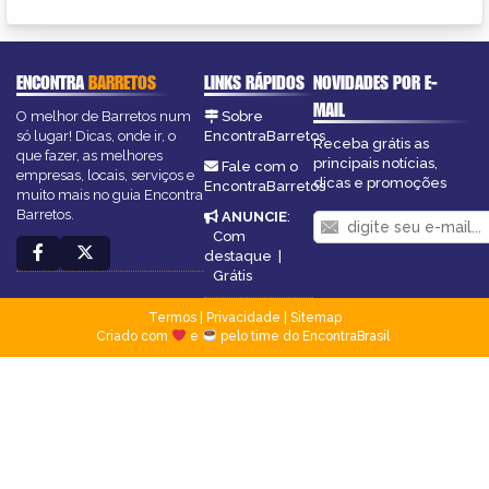
ENCONTRA
BARRETOS
LINKS RÁPIDOS
NOVIDADES POR E-
MAIL
O melhor de Barretos num
Sobre
só lugar! Dicas, onde ir, o
EncontraBarretos
Receba grátis as
que fazer, as melhores
principais notícias,
Fale com o
empresas, locais, serviços e
dicas e promoções
EncontraBarretos
muito mais no guia Encontra
Barretos.
ANUNCIE
:
Com
destaque
|
Grátis
Termos
|
Privacidade
|
Sitemap
Criado com
e
pelo time do EncontraBrasil