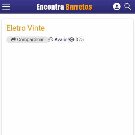
Encontra
Barretos
Cadastrar empresa
Fazer login
Eletro Vinte
Criar conta
Compartilhar
Avalie!
325