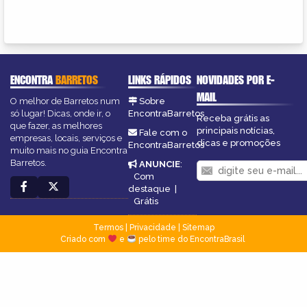
ENCONTRA
BARRETOS
LINKS RÁPIDOS
NOVIDADES POR E-
MAIL
O melhor de Barretos num
Sobre
só lugar! Dicas, onde ir, o
EncontraBarretos
Receba grátis as
que fazer, as melhores
principais notícias,
Fale com o
empresas, locais, serviços e
dicas e promoções
EncontraBarretos
muito mais no guia Encontra
Barretos.
ANUNCIE
:
Com
destaque
|
Grátis
Termos
|
Privacidade
|
Sitemap
Criado com
e
pelo time do EncontraBrasil