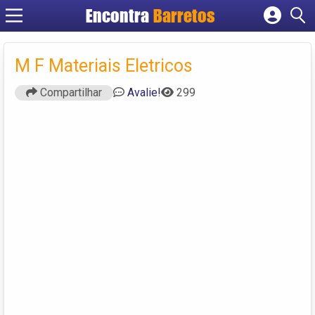
Encontra
Barretos
Cadastrar empresa
Fazer login
M F Materiais Eletricos
Criar conta
Compartilhar
Avalie!
299