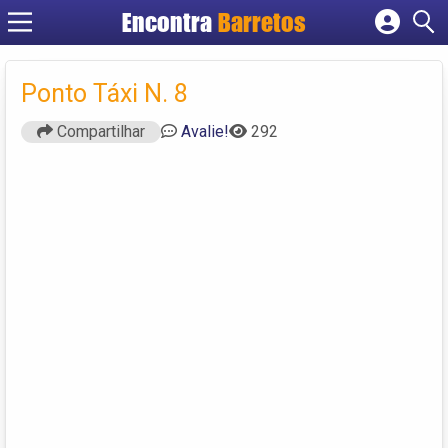
Encontra
Barretos
Cadastrar empresa
Fazer login
Ponto Táxi N. 8
Criar conta
Compartilhar
Avalie!
292