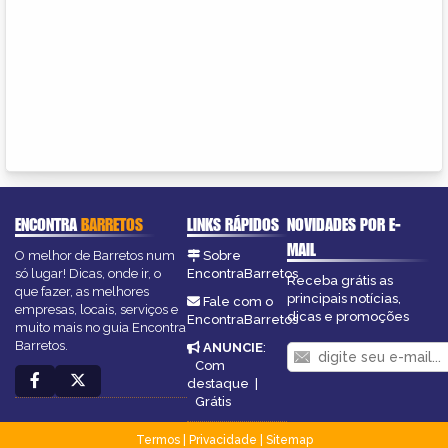
ENCONTRA
BARRETOS
LINKS RÁPIDOS
NOVIDADES POR E-
MAIL
O melhor de Barretos num
Sobre
só lugar! Dicas, onde ir, o
EncontraBarretos
Receba grátis as
que fazer, as melhores
principais notícias,
Fale com o
empresas, locais, serviços e
dicas e promoções
EncontraBarretos
muito mais no guia Encontra
Barretos.
ANUNCIE
:
Com
destaque
|
Grátis
Termos
|
Privacidade
|
Sitemap