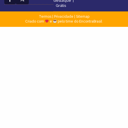
destaque
|
Grátis
Termos
|
Privacidade
|
Sitemap
Criado com
e
pelo time do EncontraBrasil