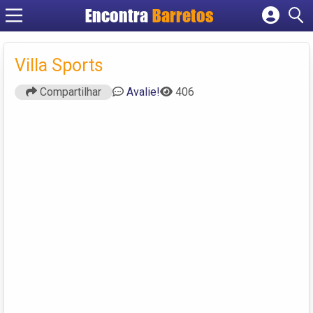
Encontra
Barretos
Cadastrar empresa
Fazer login
Villa Sports
Criar conta
Compartilhar
Avalie!
406