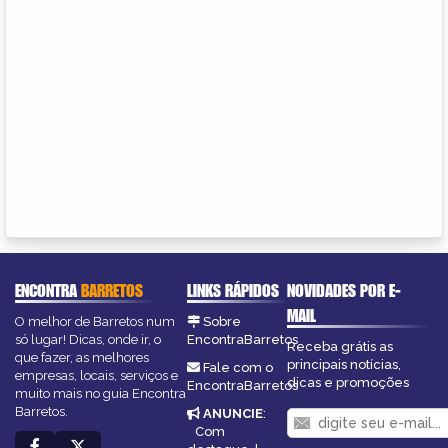
ENCONTRA
BARRETOS
LINKS RÁPIDOS
NOVIDADES POR E-
MAIL
O melhor de Barretos num
Sobre
só lugar! Dicas, onde ir, o
EncontraBarretos
Receba grátis as
que fazer, as melhores
principais notícias,
Fale com o
empresas, locais, serviços e
dicas e promoções
EncontraBarretos
muito mais no guia Encontra
Barretos.
ANUNCIE
:
Com